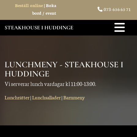
Beställ online
|
Boka
073-656 65 71

bord / event
STEAKHOUSE I HUDDINGE
LUNCHMENY - STEAKHOUSE I
HUDDINGE
Vi serverar lunch vardagar kl 11:00-13:00.
Lunchrätter
|
Lunchsallader
|
Barnmeny