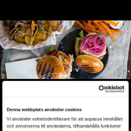
BARNMENY
99:-
Kids burgare med pommes
Denna webbplats använder cookies
Kycklingkebab med pommes &
99:-
Vi använder enhetsidentifierare för att anpassa innehållet
vitlökssås
och annonserna till användarna, tillhandahålla funktioner