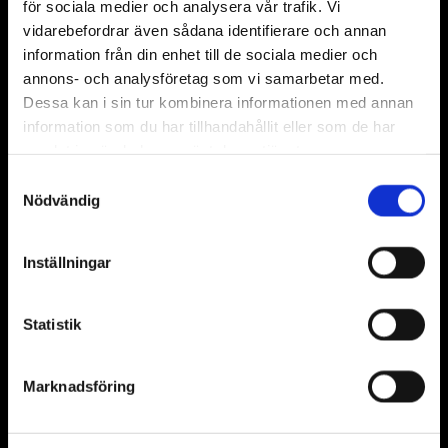
99:-
Chicken nuggets med pommes
för sociala medier och analysera vår trafik. Vi
vidarebefordrar även sådana identifierare och annan
Pannkakor med vaniljglass & hallon
99:-
information från din enhet till de sociala medier och
topping
annons- och analysföretag som vi samarbetar med.
Dessa kan i sin tur kombinera informationen med annan
65:-
Vanilj glass med grädde
information som du har tillhandahållit eller som de har
samlat in när du har använt deras tjänster.
Samtyckesval
Nödvändig
SE VAD MER VI SERVERAR
Inställningar
Statistik
Marknadsföring