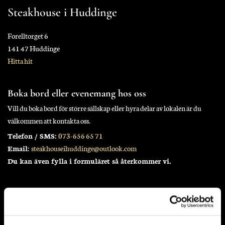
Steakhouse i Huddinge
Forelltorget 6
141 47 Huddinge
Hitta hit
Boka bord eller evenemang hos oss
Vill du boka bord för större sällskap eller hyra delar av lokalen är du
välkommen att kontakta oss.
Telefon / SMS:
073-656 65 71
Email:
steakhouseihuddinge@outlook.com
Du kan även fylla i formuläret så återkommer vi.
Öppettider
Måndag - Fredag
10:00 - 22:00