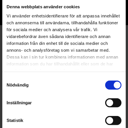
Lördag
11:00 - 22:00
Denna webbplats använder cookies
Söndag
11:00 - 21:00
Vi använder enhetsidentifierare för att anpassa innehållet
och annonserna till användarna, tillhandahålla funktioner
för sociala medier och analysera vår trafik. Vi
Vill du boka bord? Skicka ett meddelande!
vidarebefordrar även sådana identifierare och annan
information från din enhet till de sociala medier och
Namn*
annons- och analysföretag som vi samarbetar med.
Dessa kan i sin tur kombinera informationen med annan
information som du har tillhandahållit eller som de har
samlat in när du har använt deras tjänster.
E-post*
Samtyckesval
Nödvändig
Telefonnummer
Inställningar
Statistik
Vad gäller saken?*