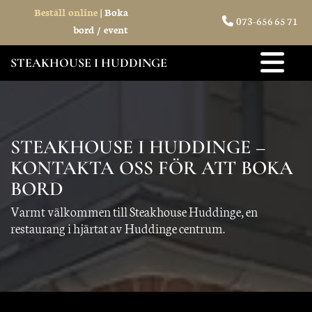
Beställ online
|
Boka
073-656 65 71

bord / event
STEAKHOUSE I HUDDINGE
STEAKHOUSE I HUDDINGE –
KONTAKTA OSS FÖR ATT BOKA
BORD
Varmt välkommen till Steakhouse Huddinge, en
restaurang i hjärtat av Huddinge centrum.