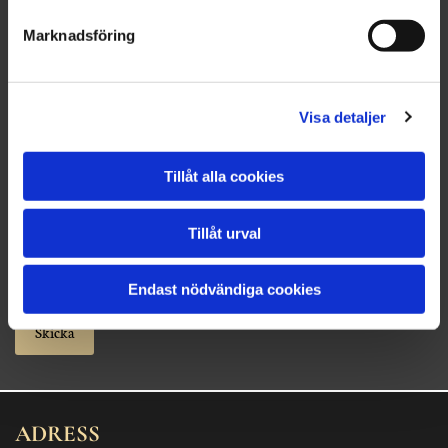
Marknadsföring
Hur många personer är ni?
Visa detaljer
Meddelande
Tillåt alla cookies
Tillåt urval
Endast nödvändiga cookies
ADRESS